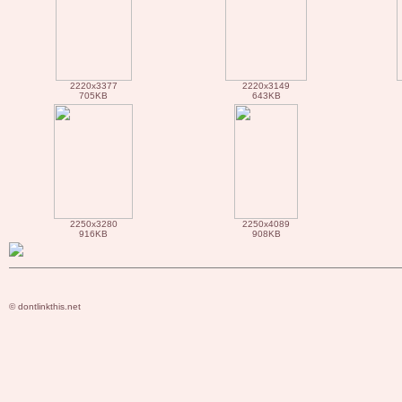
2220x3377
2220x3149
705KB
643KB
2250x3280
2250x4089
916KB
908KB
© dontlinkthis.net