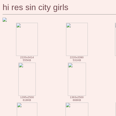
hi res sin city girls
2220x3414
2220x3390
555KB
531KB
1295x2500
1363x2500
618KB
668KB